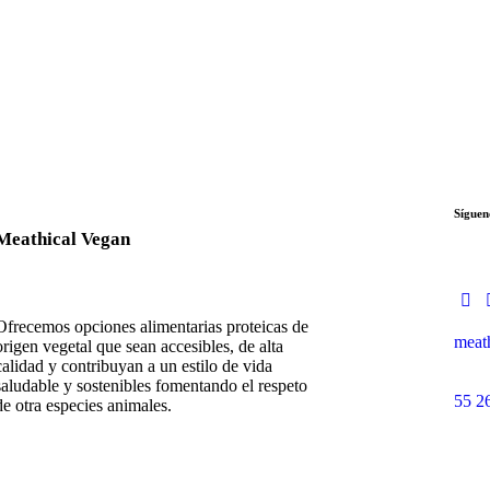
Síguen
Meathical Vegan
Ofrecemos opciones alimentarias proteicas de
meat
origen vegetal que sean accesibles, de alta
calidad y contribuyan a un estilo de vida
saludable y sostenibles fomentando el respeto
55 2
de otra especies animales.